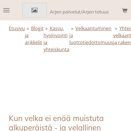
Siirry
Arjen palvelut/Arjen totuus
pääsisältöön
Etusivu
»
Blogit
»
Kasvu,
»
Velkaantuminen
»
Yhtei
ja
hyvinvointi
ja
velkaan
arikkelit
ja
luottotiedottomuus
ja raken
yhteiskunta
Kun velka ei enää muistuta
alkuperäistä - ja velallinen