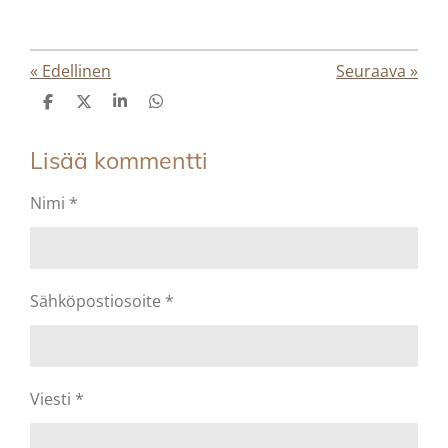
«
Edellinen
Seuraava
»
J
J
J
J
a
a
a
a
a
a
a
a
Lisää kommentti
Nimi *
Sähköpostiosoite *
Viesti *