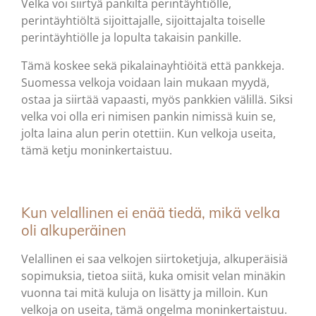
Velka voi siirtyä pankilta perintäyhtiölle,
perintäyhtiöltä sijoittajalle, sijoittajalta toiselle
perintäyhtiölle ja lopulta takaisin pankille.
Tämä koskee sekä pikalainayhtiöitä että pankkeja.
Suomessa velkoja voidaan lain mukaan myydä,
ostaa ja siirtää vapaasti, myös pankkien välillä. Siksi
velka voi olla eri nimisen pankin nimissä kuin se,
jolta laina alun perin otettiin. Kun velkoja useita,
tämä ketju moninkertaistuu.
Kun velallinen ei enää tiedä, mikä velka
oli alkuperäinen
Velallinen ei saa velkojen siirtoketjuja, alkuperäisiä
sopimuksia, tietoa siitä, kuka omisit velan minäkin
vuonna tai mitä kuluja on lisätty ja milloin. Kun
velkoja on useita, tämä ongelma moninkertaistuu.