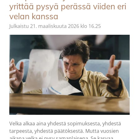
yrittää pysyä perässä viiden eri
velan kanssa
Julkaistu 21. maaliskuuta 2026 klo 16.25
Velka alkaa aina yhdestä sopimuksesta, yhdestä
tarpeesta, yhdestä päätöksestä. Mutta vuosien
aikana velka ei pysy samanlaisena. Se kasvaa,