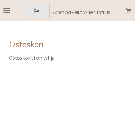
Siirry
Arjen palvelut/Arjen totuus
pääsisältöön
Ostoskori
Ostoskorisi on tyhjä.