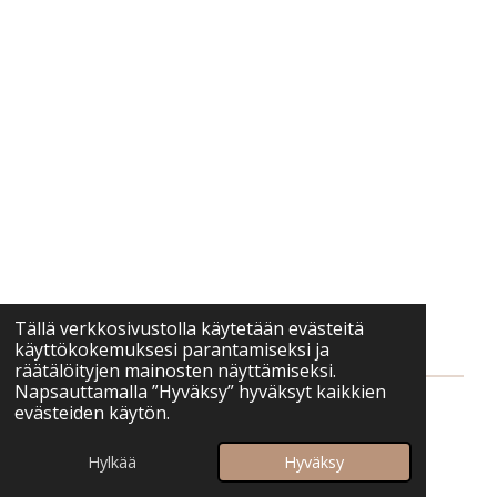
Tällä verkkosivustolla käytetään evästeitä
käyttökokemuksesi parantamiseksi ja
räätälöityjen mainosten näyttämiseksi.
Napsauttamalla ”Hyväksy” hyväksyt kaikkien
evästeiden käytön.
© 2025 - 2026 Arjen palvelut/ Arjen totuus Y-
tunnus 3635981-6 info@arjen-totuus.fi
Hylkää
Hyväksy