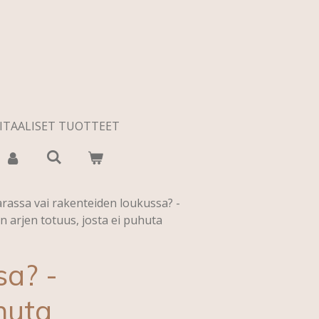
ITAALISET TUOTTEET
rassa vai rakenteiden loukussa? -
 arjen totuus, josta ei puhuta
sa? -
huta