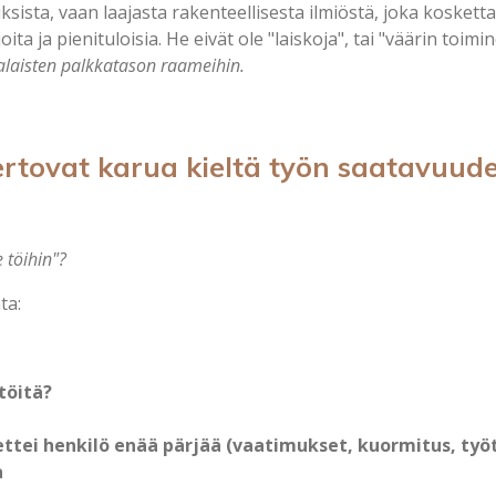
uksista, vaan laajasta rakenteellisesta ilmiöstä, joka kosketta
oita ja pienituloisia. He eivät ole "laiskoja", tai "väärin toimi
aisten palkkatason raameihin.
rtovat karua kieltä työn saatavuud
 töihin"?
ta:
töitä?
ettei henkilö enää pärjää (vaatimukset, kuormitus, työ
a