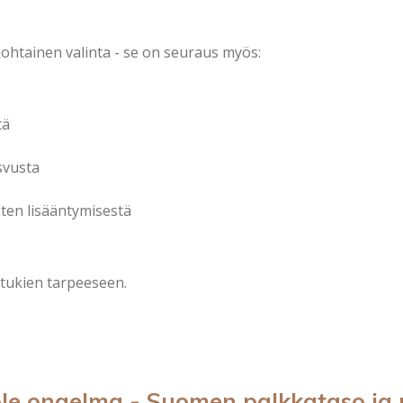
kohtainen valinta - se on seuraus myös:
tä
svusta
sten lisääntymisestä
tukien tarpeeseen.
ole ongelma - Suomen palkkataso ja 