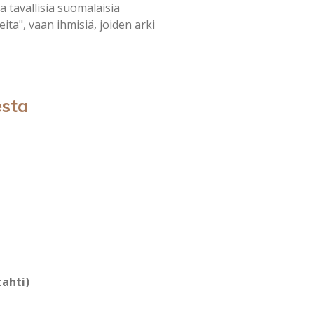
a tavallisia suomalaisia
neita", vaan ihmisiä, joiden arki
esta
tahti)