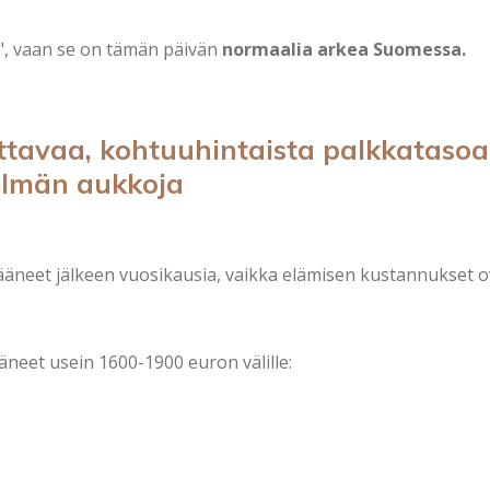
s", vaan se on tämän päivän
normaalia arkea Suomessa.
tavaa, kohtuuhintaista palkkatasoa -
elmän aukkoja
jääneet jälkeen vuosikausia, vaikka elämisen kustannukset o
ääneet usein 1600-1900 euron välille: