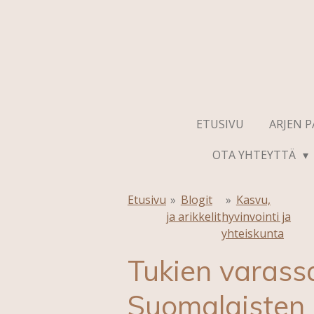
Siirry
pääsisältöön
ETUSIVU
ARJEN P
OTA YHTEYTTÄ
Etusivu
»
Blogit
»
Kasvu,
ja arikkelit
hyvinvointi ja
yhteiskunta
Tukien varassa
Suomalaisten a