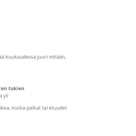
jää kuukaudessa juuri mitään,
ten tukien
a yli
kea, koska palkat tai etuudet