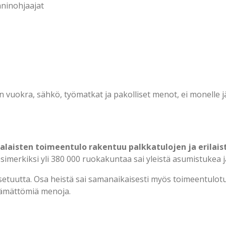
nninohjaajat
n vuokra, sähkö, työmatkat ja pakolliset menot, ei monelle 
alaisten toimeentulo rakentuu palkkatulojen ja erilais
imerkiksi yli 380 000 ruokakuntaa sai yleistä asumistukea j
setuutta. Osa heistä sai samanaikaisesti myös toimeentulotu
ttämättömiä menoja.