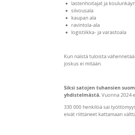
lastenhoitajat ja koulunkäy
siivousala
kaupan ala
ravintola-ala
logistiikka- ja varastoala
Kun näistä tuloista vähennetää
joskus ei mitään.
Siksi satojen tuhansien suom
yhdistelmästä.
Vuonna 2024 es
330 000 henkilöä sai työttömyy
eivät riittäneet kattamaan väl