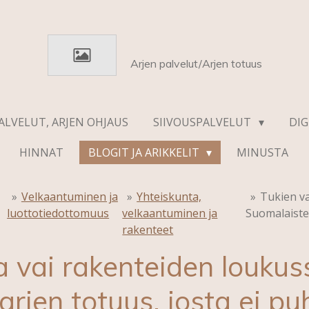
Arjen palvelut/Arjen totuus
ALVELUT, ARJEN OHJAUS
SIIVOUSPALVELUT
DIG
HINNAT
BLOGIT JA ARIKKELIT
MINUSTA
»
Velkaantuminen ja
»
Yhteiskunta,
»
Tukien va
luottotiedottomuus
velkaantuminen ja
Suomalaisten
rakenteet
 vai rakenteiden loukus
rjen totuus, josta ei pu