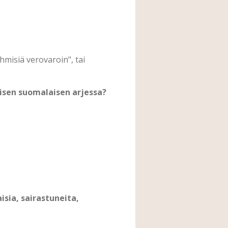
hmisiä verovaroin", tai
lisen suomalaisen arjessa?
isia, sairastuneita,