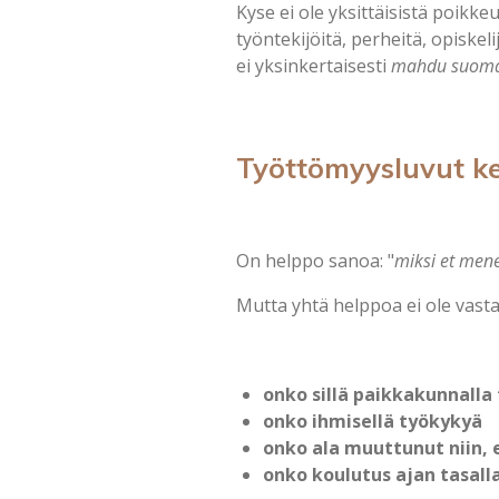
Kyse ei ole yksittäisistä poikke
työntekijöitä, perheitä, opiskelij
ei yksinkertaisesti
mahdu suomal
Työttömyysluvut ke
On helppo sanoa: "
miksi et mene
Mutta yhtä helppoa ei ole vasta
onko sillä paikkakunnalla 
onko ihmisellä työkykyä
onko ala muuttunut niin, 
onko koulutus ajan tasall