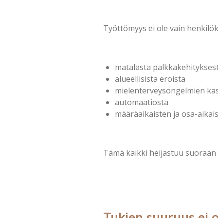
Työttömyys ei ole vain henkilö
matalasta palkkakehitykses
alueellisista eroista
mielenterveysongelmien ka
automaatiosta
määräaikaisten ja osa-aikai
Tämä kaikki heijastuu suoraan 
Tukien suuruus ei 