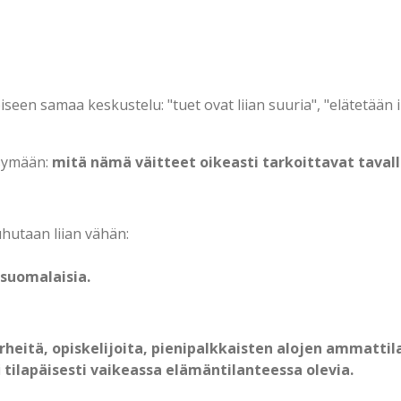
en samaa keskustelu: "tuet ovat liian suuria", "elätetään i
symään:
mitä nämä väitteet oikeasti tarkoittavat taval
puhutaan liian vähän:
 suomalaisia.
rheitä, opiskelijoita, pienipalkkaisten alojen ammattila
i
tilapäisesti vaikeassa elämäntilanteessa olevia.