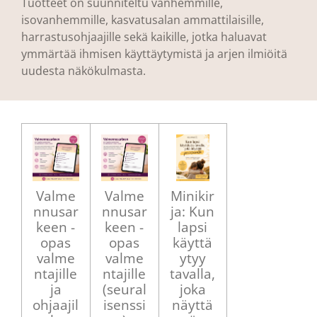
Tuotteet on suunniteltu vanhemmille,
isovanhemmille, kasvatusalan ammattilaisille,
harrastusohjaajille sekä kaikille, jotka haluavat
ymmärtää ihmisen käyttäytymistä ja arjen ilmiöitä
uudesta näkökulmasta.
Valme
Valme
Minikir
nnusar
nnusar
ja: Kun
keen -
keen -
lapsi
opas
opas
käyttä
valme
valme
ytyy
ntajille
ntajille
tavalla,
ja
(seural
joka
ohjaajil
isenssi
näyttä