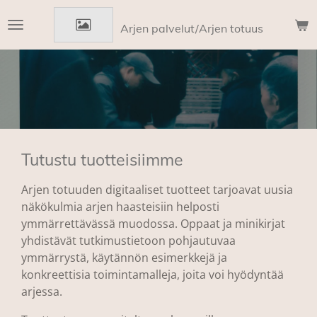
Siirry
Arjen palvelut/Arjen totuus
pääsisältöön
Tutustu tuotteisiimme
Arjen totuuden digitaaliset tuotteet tarjoavat uusia
näkökulmia arjen haasteisiin helposti
ymmärrettävässä muodossa. Oppaat ja minikirjat
yhdistävät tutkimustietoon pohjautuvaa
ymmärrystä, käytännön esimerkkejä ja
konkreettisia toimintamalleja, joita voi hyödyntää
arjessa.