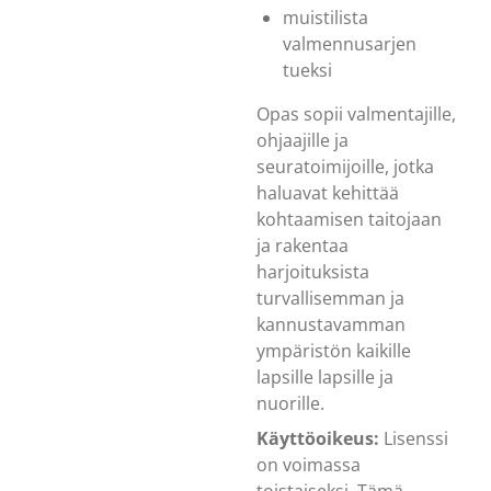
muistilista
valmennusarjen
tueksi
Opas sopii valmentajille,
ohjaajille ja
seuratoimijoille, jotka
haluavat kehittää
kohtaamisen taitojaan
ja rakentaa
harjoituksista
turvallisemman ja
kannustavamman
ympäristön kaikille
lapsille lapsille ja
nuorille.
Käyttöoikeus:
Lisenssi
on voimassa
toistaiseksi. Tämä