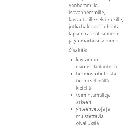
vanhemmille,
isovanhemmille,
kasvattajille sekä kaikille,
jotka haluavat kohdata
lapsen rauhallisemmin
ja ymmärtäväisemmin.
Sisältää:
käytännön
esimerkkitilanteita
hermostotietoista
tietoa selkeällä
kielellä
toimintamalleja
arkeen
yhteenvetoja ja
muistettavia
oivalluksia