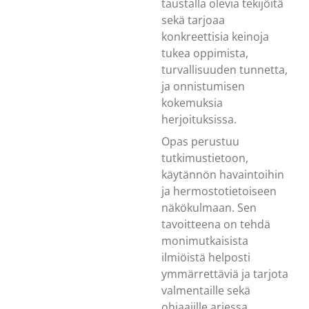
taustalla olevia tekijöitä
sekä tarjoaa
konkreettisia keinoja
tukea oppimista,
turvallisuuden tunnetta,
ja onnistumisen
kokemuksia
herjoituksissa.
Opas perustuu
tutkimustietoon,
käytännön havaintoihin
ja hermostotietoiseen
näkökulmaan. Sen
tavoitteena on tehdä
monimutkaisista
ilmiöistä helposti
ymmärrettäviä ja tarjota
valmentaille sekä
ohjaajille arjessa