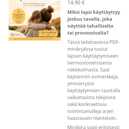
14,90 €
Miksi lapsi käyttäyttyy
joskus tavalla, joka
näyttää tahalliselta
tai provosoivalta?
Tässä ladattavassa PDF-
minikrjalssa tustut
lapsen käyttäytymiseen
hermostotietoisesta
näkökulmasta. Saat
käytännön esimerkkejä,
ymmärrystä
käyttäytymisen taustalla
vaikuttavista tekijöistä
sekä konkreettisia
toimintamalleja arjen
haastavaiin tilanteisiin.
Minikijra sopii erityisesti