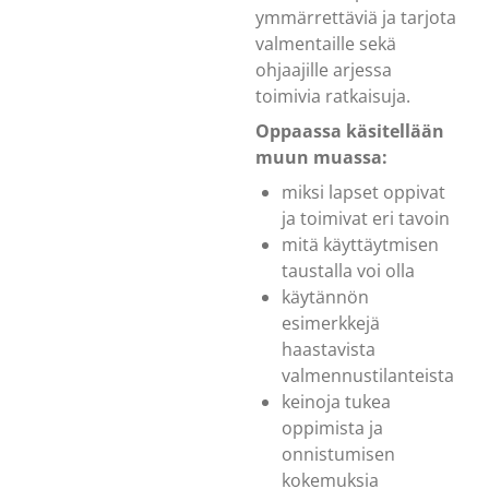
ymmärrettäviä ja tarjota
valmentaille sekä
ohjaajille arjessa
toimivia ratkaisuja.
Oppaassa käsitellään
muun muassa:
miksi lapset oppivat
ja toimivat eri tavoin
mitä käyttäytmisen
taustalla voi olla
käytännön
esimerkkejä
haastavista
valmennustilanteista
keinoja tukea
oppimista ja
onnistumisen
kokemuksia