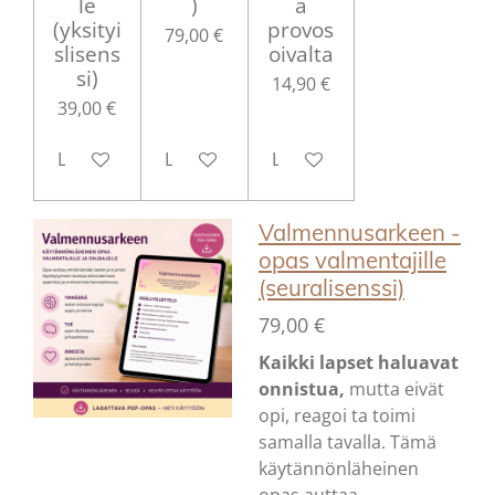
le
)
ä
(yksityi
provos
79,00 €
slisens
oivalta
si)
14,90 €
39,00 €
Lisää ostoskoriin
Lisää ostoskoriin
Lisää ostoskoriin
Valmennusarkeen -
opas valmentajille
(seuralisenssi)
79,00 €
Kaikki lapset haluavat
onnistua,
mutta eivät
opi, reagoi ta toimi
samalla tavalla. Tämä
käytännönläheinen
opas auttaa