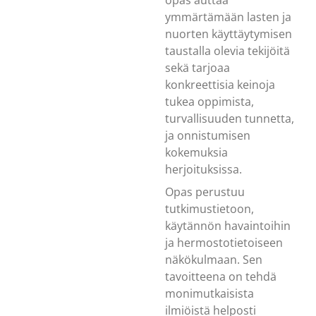
ymmärtämään lasten ja
nuorten käyttäytymisen
taustalla olevia tekijöitä
sekä tarjoaa
konkreettisia keinoja
tukea oppimista,
turvallisuuden tunnetta,
ja onnistumisen
kokemuksia
herjoituksissa.
Opas perustuu
tutkimustietoon,
käytännön havaintoihin
ja hermostotietoiseen
näkökulmaan. Sen
tavoitteena on tehdä
monimutkaisista
ilmiöistä helposti